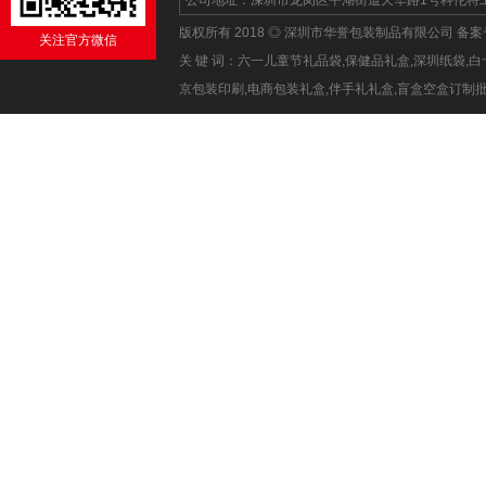
公司地址：深圳市龙岗区平湖街道天华路1号科伦特工业区1
版权所有 2018 ◎ 深圳市华誉包装制品有限公司 备
关注官方微信
关 键 词：六一儿童节礼品袋,保健品礼盒,深圳纸袋
京包装印刷,电商包装礼盒,伴手礼礼盒,盲盒空盒订制